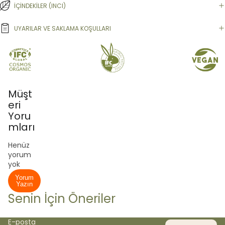
İÇİNDEKİLER (INCI)
UYARILAR VE SAKLAMA KOŞULLARI
Müşt
eri
Yoru
mları
Henüz
yorum
yok
Yorum
Yazın
Senin İçin Öneriler
E-posta