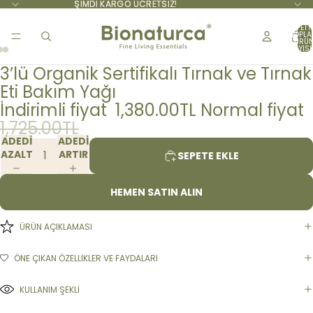
ŞİMDİ KARGO ÜCRETSİZ!
ŞİMDİ KARGO ÜCRETSİZ!
SEPETT
TOPL
ÜRÜ
SAYISI:
3’lü Organik Sertifikalı Tırnak ve Tırnak
Eti Bakım Yağı
İndirimli fiyat
1,380.00TL
Normal fiyat
1,725.00TL
ADEDI
ADEDI
AZALT
ARTIR
SEPETE EKLE
HEMEN SATIN ALIN
ÜRÜN AÇIKLAMASI
ÖNE ÇIKAN ÖZELLİKLER VE FAYDALARI
KULLANIM ŞEKLİ