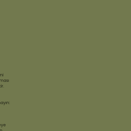
ni
lması
r.
ayın:
reye
an