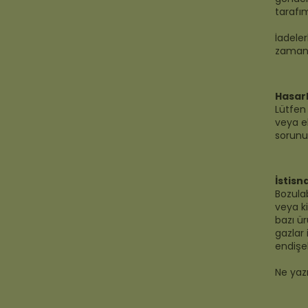
tarafı
İadeler
zaman i
Hasarl
Lütfen 
veya el
sorunu 
İstisn
Bozulab
veya ki
bazı ür
gazlar 
endişel
Ne yazı