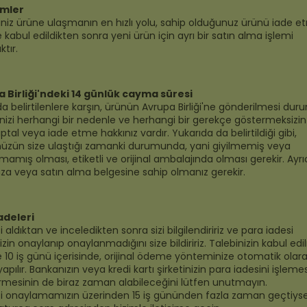
imler
ğiniz ürüne ulaşmanın en hızlı yolu, sahip olduğunuz ürünü iade 
 kabul edildikten sonra yeni ürün için ayrı bir satın alma işlemi
tır.
 Birliği'ndeki 14 günlük cayma süresi
a belirtilenlere karşın, ürünün Avrupa Birliği'ne gönderilmesi du
inizi herhangi bir nedenle ve herhangi bir gerekçe göstermeksizin
iptal veya iade etme hakkınız vardır. Yukarıda da belirtildiği gibi,
üzün size ulaştığı zamanki durumunda, yani giyilmemiş veya
lmamış olması, etiketli ve orijinal ambalajında olması gerekir. Ayrı
a veya satın alma belgesine sahip olmanız gerekir.
adeleri
i aldıktan ve inceledikten sonra sizi bilgilendiririz ve para iadesi
izin onaylanıp onaylanmadığını size bildiririz. Talebinizin kabul edi
 10 iş günü içerisinde, orijinal ödeme yönteminize otomatik olar
yapılır. Bankanızın veya kredi kartı şirketinizin para iadesini işleme
mesinin de biraz zaman alabileceğini lütfen unutmayın.
zi onaylamamızın üzerinden 15 iş gününden fazla zaman geçtiyse