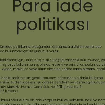
Para iade
politikası
lük iade politikamız olduğundan ürününüzü aldıktan sonra iade
nde bulunmak için 30 gününüz vardır.
debilmeniz için, ürününüzün size ulaştığı zamanki durumunda, ya
miş veya kullanılmamış olması, etiketli ve orijinal ambalajında o
r. Ayrıca, makbuza veya satın alma belgesine sahip olmanız gereki
de başlatmak için
sm@naturca.com
adresinden bizimle iletişime
irsiniz. Lütfen iadelerin şu adrese gönderilmesi gerektiğini unutm
öy Mah. Hz. Hamza Cami Sok. No: 2/11 İç Kapı No: 1
r / İstanbul
 kabul edilirse size bir iade kargo etiketi ve paketinizi nasıl ve ne
eceğinize dair talimatlar göndeririz. İade talebinde bulunulmad