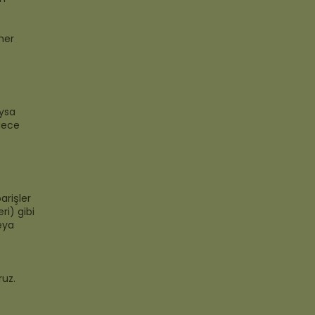
her
ıysa
ylece
arişler
ri) gibi
eya
ruz.