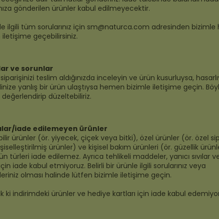
mıza gönderilen ürünler kabul edilmeyecektir.
le ilgili tüm sorularınız için
sm@naturca.com
adresinden bizimle 
letişime geçebilirsiniz.
ar ve sorunlar
siparişinizi teslim aldığınızda inceleyin ve ürün kusurluysa, hasarl
inize yanlış bir ürün ulaştıysa hemen bizimle iletişime geçin. Bö
değerlendirip düzeltebiliriz.
alar/iade edilemeyen ürünler
ilir ürünler (ör. yiyecek, çiçek veya bitki), özel ürünler (ör. özel sip
şiselleştirilmiş ürünler) ve kişisel bakım ürünleri (ör. güzellik ürünle
ün türleri iade edilemez. Ayrıca tehlikeli maddeler, yanıcı sıvılar v
için iade kabul etmiyoruz. Belirli bir ürünle ilgili sorularınız veya
eriniz olması halinde lütfen bizimle iletişime geçin.
k ki indirimdeki ürünler ve hediye kartları için iade kabul edemiyo