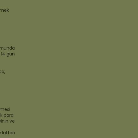
etmek
rumunda
 14 gün
ca,
lmesi
ak para
sinin ve
 lütfen