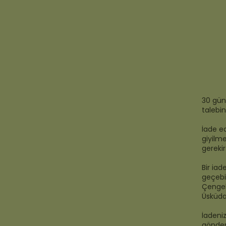
30 gün
talebi
İade e
giyilme
gereki
Bir ia
geçebil
Çengelk
Üsküda
İadeniz
gönder