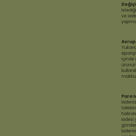
Değiş
İstedi
ve iade
yapmak
Avrupa
Yukarıd
sipariş
içinde 
ürünün
kullanı
makbuz
Para i
İadeniz
talebin
halinde
iadesi 
gönder
İadeni