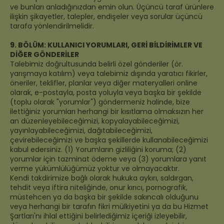
ve bunları anladığınızdan emin olun. Üçüncü taraf ürünlere
ilişkin şikayetler, talepler, endişeler veya sorular üçüncü
tarafa yönlendirilmelidir.
9. BÖLÜM: KULLANICI YORUMLARI, GERİ BİLDİRİMLER VE
DİĞER GÖNDERİLER
Talebimiz doğrultusunda belirli özel gönderiler (ör.
yarışmaya katılım) veya talebimiz dışında yaratıcı fikirler,
öneriler, teklifler, planlar veya diğer materyalleri online
olarak, e-postayla, posta yoluyla veya başka bir şekilde
(toplu olarak "yorumlar") göndermeniz halinde, bize
ilettiğiniz yorumları herhangi bir kısıtlama olmaksızın her
an düzenleyebileceğimizi, kopyalayabileceğimizi,
yayınlayabileceğimizi, dağıtabileceğimizi,
çevirebileceğimizi ve başka şekillerde kullanabileceğimizi
kabul edersiniz. (1) Yorumların gizliliğini koruma; (2)
yorumlar için tazminat ödeme veya (3) yorumlara yanıt
verme yükümlülüğümüz yoktur ve olmayacaktır.
Kendi takdirimize bağlı olarak hukuka aykırı, saldırgan,
tehdit veya iftira niteliğinde, onur kırıcı, pornografik,
müstehcen ya da başka bir şekilde sakıncalı olduğunu
veya herhangi bir tarafın fikri mülkiyetini ya da bu Hizmet
Şartları'nı ihlal ettiğini belirlediğimiz içeriği izleyebilir,