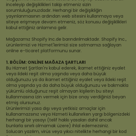
inceleyip değişiklikleri takip etmeniz sizin
sorumluluğunuzdadır. Herhangi bir değişikliğin
yayınlanmasının ardından web sitesini kullanmaya veya
siteye erişmeye devam etmeniz, söz konusu değişiklikleri
kabul ettiğiniz anlamına gelir.
Mağazamız Shopify Inc.de barındırılmaktadır. Shopify Inc.,
ürünlerimizi ve Hizmet'lerimizi size satmamızı sağlayan
online e-ticaret platformunu sunar.
1. BÖLÜM: ONLİNE MAĞAZA ŞARTLARI
Bu Hizmet Şartları'nı kabul ederek, ikamet ettiğiniz eyalet
veya ildeki reşit olma yaşında veya daha büyük
olduğunuzu ya da ikamet ettiğiniz eyalet veya ildeki reşit
olma yaşında ya da daha büyük olduğunuzu ve bakmakla
yükümlü olduğunuz reşit olmayan kişilerin bu siteyi
kullanmasına izin vermek için bize onay verdiğinizi beyan
etmiş olursunuz.
Ürünlerimizi yasa dışı veya yetkisiz amaçlar için
kullanamazsınız veya Hizmeti kullanırken yargı bölgenizdeki
herhangi bir yasayı (telif hakkı yasaları dahil ancak
bunlarla sınırlı olmamak üzere) ihlal edemezsiniz.
Solucan yazılım, virüs veya yıkıcı nitelikte herhangi bir kod