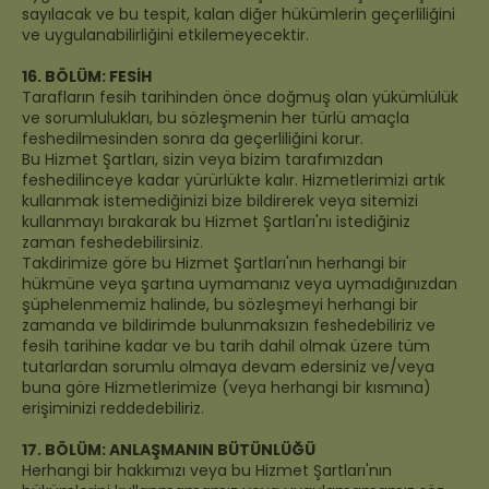
sayılacak ve bu tespit, kalan diğer hükümlerin geçerliliğini
ve uygulanabilirliğini etkilemeyecektir.
16. BÖLÜM: FESİH
Tarafların fesih tarihinden önce doğmuş olan yükümlülük
ve sorumlulukları, bu sözleşmenin her türlü amaçla
feshedilmesinden sonra da geçerliliğini korur.
Bu Hizmet Şartları, sizin veya bizim tarafımızdan
feshedilinceye kadar yürürlükte kalır. Hizmetlerimizi artık
kullanmak istemediğinizi bize bildirerek veya sitemizi
kullanmayı bırakarak bu Hizmet Şartları'nı istediğiniz
zaman feshedebilirsiniz.
Takdirimize göre bu Hizmet Şartları'nın herhangi bir
hükmüne veya şartına uymamanız veya uymadığınızdan
şüphelenmemiz halinde, bu sözleşmeyi herhangi bir
zamanda ve bildirimde bulunmaksızın feshedebiliriz ve
fesih tarihine kadar ve bu tarih dahil olmak üzere tüm
tutarlardan sorumlu olmaya devam edersiniz ve/veya
buna göre Hizmetlerimize (veya herhangi bir kısmına)
erişiminizi reddedebiliriz.
17. BÖLÜM: ANLAŞMANIN BÜTÜNLÜĞÜ
Herhangi bir hakkımızı veya bu Hizmet Şartları'nın