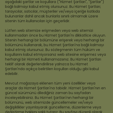
aşağıdaki şartlar ve koşullara ("Hizmet Şartları", "Şartlar")
bağlı kalmayı kabul etmiş olursunuz. Bu Hizmet Şartları;
tarayıcılar, satıcılar, müşteriler ve/veya içeriğe katkıda
bulunanlar dahil ancak bunlarla sınırlı olmamak üzere
sitenin tüm kullanıcıları için geçerlidir.
Lütfen web sitemize erişmeden veya web sitemizi
kullanmadan önce bu Hizmet Şartları'nı dikkatlice okuyun.
Sitenin herhangi bir bölümüne erişerek veya herhangi bir
bölümünü kullanarak, bu Hizmet Şartları'na bağlı kalmayı
kabul etmiş olursunuz. Bu sözleşmenin tüm hüküm ve
koşullarını kabul etmiyorsanız web sitesine erişemez veya
herhangi bir Hizmeti kullanamazsınız. Bu Hizmet Şartları
teklif olarak değerlendirilirse yalnızca bu Hizmet
Şartları'nda açıkça belirtilen koşulları olduğu gibi kabul
edebilir.
Mevcut mağazaya eklenen tüm yeni özellikler veya
araçlar da Hizmet Şartları'na tabidir. Hizmet Şartları'nın en
güncel sürümünü dilediğiniz zaman bu sayfadan
inceleyebilirsiniz. Bu Hizmet Şartları'nın herhangi bir
bölümünü, web sitemizde güncellemeler ve/veya
değişiklikler yayınlayarak güncelleme, düzenleme veya
değiştirme hakkını saklı tutarız. Bu sayfayı düzenli olarak