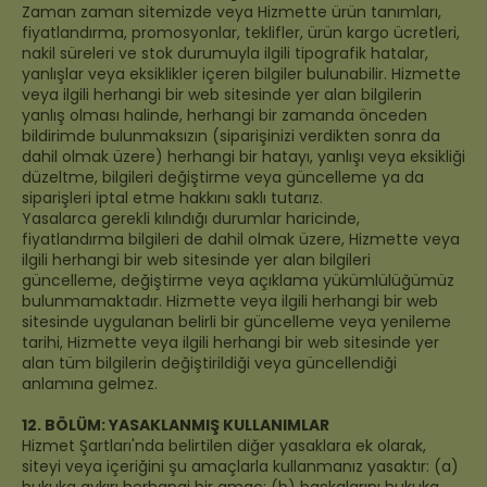
Zaman zaman sitemizde veya Hizmette ürün tanımları,
fiyatlandırma, promosyonlar, teklifler, ürün kargo ücretleri,
nakil süreleri ve stok durumuyla ilgili tipografik hatalar,
yanlışlar veya eksiklikler içeren bilgiler bulunabilir. Hizmette
veya ilgili herhangi bir web sitesinde yer alan bilgilerin
yanlış olması halinde, herhangi bir zamanda önceden
bildirimde bulunmaksızın (siparişinizi verdikten sonra da
dahil olmak üzere) herhangi bir hatayı, yanlışı veya eksikliği
düzeltme, bilgileri değiştirme veya güncelleme ya da
siparişleri iptal etme hakkını saklı tutarız.
Yasalarca gerekli kılındığı durumlar haricinde,
fiyatlandırma bilgileri de dahil olmak üzere, Hizmette veya
ilgili herhangi bir web sitesinde yer alan bilgileri
güncelleme, değiştirme veya açıklama yükümlülüğümüz
bulunmamaktadır. Hizmette veya ilgili herhangi bir web
sitesinde uygulanan belirli bir güncelleme veya yenileme
tarihi, Hizmette veya ilgili herhangi bir web sitesinde yer
alan tüm bilgilerin değiştirildiği veya güncellendiği
anlamına gelmez.
12. BÖLÜM: YASAKLANMIŞ KULLANIMLAR
Hizmet Şartları'nda belirtilen diğer yasaklara ek olarak,
siteyi veya içeriğini şu amaçlarla kullanmanız yasaktır: (a)
hukuka aykırı herhangi bir amaç; (b) başkalarını hukuka