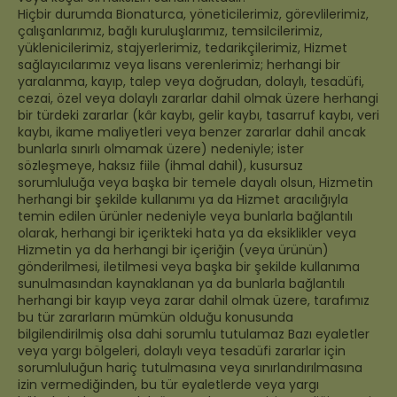
Hiçbir durumda Bionaturca, yöneticilerimiz, görevlilerimiz,
çalışanlarımız, bağlı kuruluşlarımız, temsilcilerimiz,
yüklenicilerimiz, stajyerlerimiz, tedarikçilerimiz, Hizmet
sağlayıcılarımız veya lisans verenlerimiz; herhangi bir
yaralanma, kayıp, talep veya doğrudan, dolaylı, tesadüfi,
cezai, özel veya dolaylı zararlar dahil olmak üzere herhangi
bir türdeki zararlar (kâr kaybı, gelir kaybı, tasarruf kaybı, veri
kaybı, ikame maliyetleri veya benzer zararlar dahil ancak
bunlarla sınırlı olmamak üzere) nedeniyle; ister
sözleşmeye, haksız fiile (ihmal dahil), kusursuz
sorumluluğa veya başka bir temele dayalı olsun, Hizmetin
herhangi bir şekilde kullanımı ya da Hizmet aracılığıyla
temin edilen ürünler nedeniyle veya bunlarla bağlantılı
olarak, herhangi bir içerikteki hata ya da eksiklikler veya
Hizmetin ya da herhangi bir içeriğin (veya ürünün)
gönderilmesi, iletilmesi veya başka bir şekilde kullanıma
sunulmasından kaynaklanan ya da bunlarla bağlantılı
herhangi bir kayıp veya zarar dahil olmak üzere, tarafımız
bu tür zararların mümkün olduğu konusunda
bilgilendirilmiş olsa dahi sorumlu tutulamaz Bazı eyaletler
veya yargı bölgeleri, dolaylı veya tesadüfi zararlar için
sorumluluğun hariç tutulmasına veya sınırlandırılmasına
izin vermediğinden, bu tür eyaletlerde veya yargı