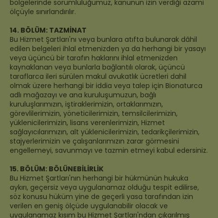
bölgelerinde sorumluluğumuz, kanunun izin verdiği azami
ölçüyle sınırlandırılır.
14. BÖLÜM: TAZMİNAT
Bu Hizmet Şartları'nı veya bunlara atıfta bulunarak dâhil
edilen belgeleri ihlal etmenizden ya da herhangi bir yasayı
veya üçüncü bir tarafın haklarını ihlal etmenizden
kaynaklanan veya bunlarla bağlantılı olarak, üçüncü
taraflarca ileri sürülen makul avukatlık ücretleri dahil
olmak üzere herhangi bir iddia veya talep için Bionaturca
adlı mağazayı ve ana kuruluşumuzun, bağlı
kuruluşlarımızın, iştiraklerimizin, ortaklarımızın,
görevlilerimizin, yöneticilerimizin, temsilcilerimizin,
yüklenicilerimizin, lisans verenlerimizin, Hizmet
sağlayıcılarımızın, alt yüklenicilerimizin, tedarikçilerimizin,
stajyerlerimizin ve çalışanlarımızın zarar görmesini
engellemeyi, savunmayı ve tazmin etmeyi kabul edersiniz.
15. BÖLÜM: BÖLÜNEBİLİRLİK
Bu Hizmet Şartları'nın herhangi bir hükmünün hukuka
aykırı, geçersiz veya uygulanamaz olduğu tespit edilirse,
söz konusu hüküm yine de geçerli yasa tarafından izin
verilen en geniş ölçüde uygulanabilir olacak ve
uygulanamaz kısım bu Hizmet Şartları'ndan çıkarılmış