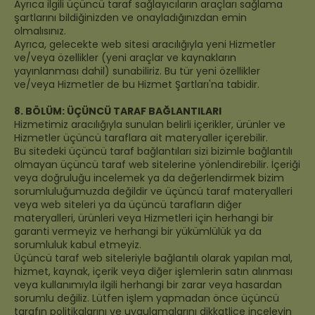
Ayrıca ilgili üçüncü taraf sağlayıcıların araçları sağlama
şartlarını bildiğinizden ve onayladığınızdan emin
olmalısınız.
Ayrıca, gelecekte web sitesi aracılığıyla yeni Hizmetler
ve/veya özellikler (yeni araçlar ve kaynakların
yayınlanması dahil) sunabiliriz. Bu tür yeni özellikler
ve/veya Hizmetler de bu Hizmet Şartları'na tabidir.
8. BÖLÜM: ÜÇÜNCÜ TARAF BAĞLANTILARI
Hizmetimiz aracılığıyla sunulan belirli içerikler, ürünler ve
Hizmetler üçüncü taraflara ait materyaller içerebilir.
Bu sitedeki üçüncü taraf bağlantıları sizi bizimle bağlantılı
olmayan üçüncü taraf web sitelerine yönlendirebilir. İçeriği
veya doğruluğu incelemek ya da değerlendirmek bizim
sorumluluğumuzda değildir ve üçüncü taraf materyalleri
veya web siteleri ya da üçüncü tarafların diğer
materyalleri, ürünleri veya Hizmetleri için herhangi bir
garanti vermeyiz ve herhangi bir yükümlülük ya da
sorumluluk kabul etmeyiz.
Üçüncü taraf web siteleriyle bağlantılı olarak yapılan mal,
hizmet, kaynak, içerik veya diğer işlemlerin satın alınması
veya kullanımıyla ilgili herhangi bir zarar veya hasardan
sorumlu değiliz. Lütfen işlem yapmadan önce üçüncü
tarafın politikalarını ve uygulamalarını dikkatlice inceleyin