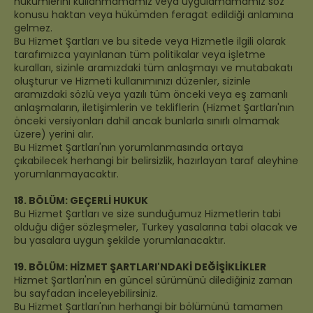
hükümlerini kullanmamamız veya uygulamamamız söz
konusu haktan veya hükümden feragat edildiği anlamına
gelmez.
Bu Hizmet Şartları ve bu sitede veya Hizmetle ilgili olarak
tarafımızca yayınlanan tüm politikalar veya işletme
kuralları, sizinle aramızdaki tüm anlaşmayı ve mutabakatı
oluşturur ve Hizmeti kullanımınızı düzenler, sizinle
aramızdaki sözlü veya yazılı tüm önceki veya eş zamanlı
anlaşmaların, iletişimlerin ve tekliflerin (Hizmet Şartları'nın
önceki versiyonları dahil ancak bunlarla sınırlı olmamak
üzere) yerini alır.
Bu Hizmet Şartları'nın yorumlanmasında ortaya
çıkabilecek herhangi bir belirsizlik, hazırlayan taraf aleyhine
yorumlanmayacaktır.
18. BÖLÜM: GEÇERLİ HUKUK
Bu Hizmet Şartları ve size sunduğumuz Hizmetlerin tabi
olduğu diğer sözleşmeler, Turkey yasalarına tabi olacak ve
bu yasalara uygun şekilde yorumlanacaktır.
19. BÖLÜM: HİZMET ŞARTLARI'NDAKİ DEĞİŞİKLİKLER
Hizmet Şartları'nın en güncel sürümünü dilediğiniz zaman
bu sayfadan inceleyebilirsiniz.
Bu Hizmet Şartları'nın herhangi bir bölümünü tamamen