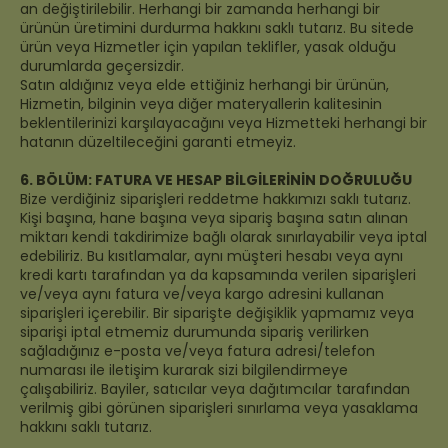
an değiştirilebilir. Herhangi bir zamanda herhangi bir
ürünün üretimini durdurma hakkını saklı tutarız. Bu sitede
ürün veya Hizmetler için yapılan teklifler, yasak olduğu
durumlarda geçersizdir.
Satın aldığınız veya elde ettiğiniz herhangi bir ürünün,
Hizmetin, bilginin veya diğer materyallerin kalitesinin
beklentilerinizi karşılayacağını veya Hizmetteki herhangi bir
hatanın düzeltileceğini garanti etmeyiz.
6. BÖLÜM: FATURA VE HESAP BİLGİLERİNİN DOĞRULUĞU
Bize verdiğiniz siparişleri reddetme hakkımızı saklı tutarız.
Kişi başına, hane başına veya sipariş başına satın alınan
miktarı kendi takdirimize bağlı olarak sınırlayabilir veya iptal
edebiliriz. Bu kısıtlamalar, aynı müşteri hesabı veya aynı
kredi kartı tarafından ya da kapsamında verilen siparişleri
ve/veya aynı fatura ve/veya kargo adresini kullanan
siparişleri içerebilir. Bir siparişte değişiklik yapmamız veya
siparişi iptal etmemiz durumunda sipariş verilirken
sağladığınız e-posta ve/veya fatura adresi/telefon
numarası ile iletişim kurarak sizi bilgilendirmeye
çalışabiliriz. Bayiler, satıcılar veya dağıtımcılar tarafından
verilmiş gibi görünen siparişleri sınırlama veya yasaklama
hakkını saklı tutarız.