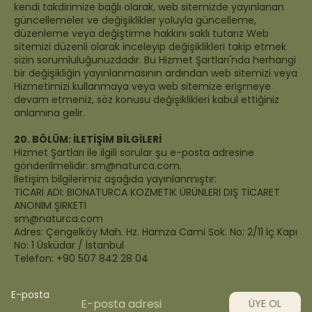
kendi takdirimize bağlı olarak, web sitemizde yayınlanan
güncellemeler ve değişiklikler yoluyla güncelleme,
düzenleme veya değiştirme hakkını saklı tutarız Web
sitemizi düzenli olarak inceleyip değişiklikleri takip etmek
sizin sorumluluğunuzdadır. Bu Hizmet Şartları'nda herhangi
bir değişikliğin yayınlanmasının ardından web sitemizi veya
Hizmetimizi kullanmaya veya web sitemize erişmeye
devam etmeniz, söz konusu değişiklikleri kabul ettiğiniz
anlamına gelir.
20. BÖLÜM: İLETİŞİM BİLGİLERİ
Hizmet Şartları ile ilgili sorular şu e-posta adresine
gönderilmelidir: sm@naturca.com.
İletişim bilgilerimiz aşağıda yayınlanmıştır:
TİCARİ ADI:
BIONATURCA KOZMETİK ÜRÜNLERİ DIŞ TİCARET
ANONİM ŞİRKETİ
sm@naturca.com
Adres: Çengelköy Mah. Hz. Hamza Cami Sok. No: 2/11 İç Kapı
No: 1
Üsküdar / İstanbul
Telefon: +90 507 842 28 04
E-posta
ÜYE OL