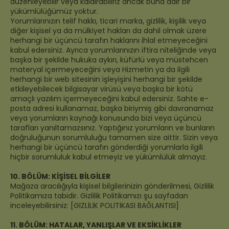
düzenleyebilir veya kaldırabiliriz ancak buna dair bir
yükümlülüğümüz yoktur.
Yorumlarınızın telif hakkı, ticari marka, gizlilik, kişilik veya
diğer kişisel ya da mülkiyet hakları da dahil olmak üzere
herhangi bir üçüncü tarafın haklarını ihlal etmeyeceğini
kabul edersiniz. Ayrıca yorumlarınızın iftira niteliğinde veya
başka bir şekilde hukuka aykırı, küfürlü veya müstehcen
materyal içermeyeceğini veya Hizmetin ya da ilgili
herhangi bir web sitesinin işleyişini herhangi bir şekilde
etkileyebilecek bilgisayar virüsü veya başka bir kötü
amaçlı yazılım içermeyeceğini kabul edersiniz. Sahte e-
posta adresi kullanamaz, başka biriymiş gibi davranamaz
veya yorumların kaynağı konusunda bizi veya üçüncü
tarafları yanıltamazsınız. Yaptığınız yorumların ve bunların
doğruluğunun sorumluluğu tamamen size aittir. Sizin veya
herhangi bir üçüncü tarafın gönderdiği yorumlarla ilgili
hiçbir sorumluluk kabul etmeyiz ve yükümlülük almayız.
10. BÖLÜM: KİŞİSEL BİLGİLER
Mağaza aracılığıyla kişisel bilgilerinizin gönderilmesi, Gizlilik
Politikamıza tabidir. Gizlilik Politikamızı şu sayfadan
inceleyebilirsiniz: [GİZLİLİK POLİTİKASI BAĞLANTISI]
11. BÖLÜM: HATALAR, YANLIŞLAR VE EKSİKLİKLER