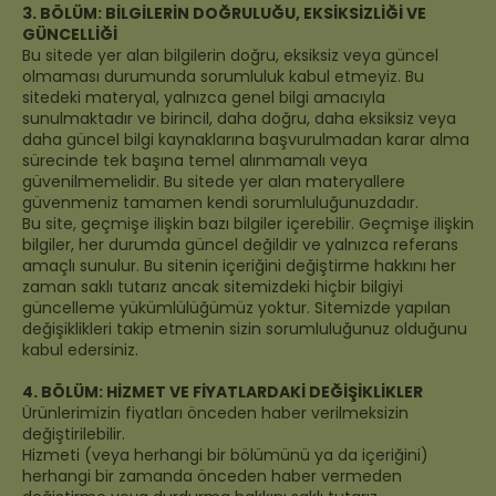
3. BÖLÜM: BİLGİLERİN DOĞRULUĞU, EKSİKSİZLİĞİ VE
GÜNCELLİĞİ
Bu sitede yer alan bilgilerin doğru, eksiksiz veya güncel
olmaması durumunda sorumluluk kabul etmeyiz. Bu
sitedeki materyal, yalnızca genel bilgi amacıyla
sunulmaktadır ve birincil, daha doğru, daha eksiksiz veya
daha güncel bilgi kaynaklarına başvurulmadan karar alma
sürecinde tek başına temel alınmamalı veya
güvenilmemelidir. Bu sitede yer alan materyallere
güvenmeniz tamamen kendi sorumluluğunuzdadır.
Bu site, geçmişe ilişkin bazı bilgiler içerebilir. Geçmişe ilişkin
bilgiler, her durumda güncel değildir ve yalnızca referans
amaçlı sunulur. Bu sitenin içeriğini değiştirme hakkını her
zaman saklı tutarız ancak sitemizdeki hiçbir bilgiyi
güncelleme yükümlülüğümüz yoktur. Sitemizde yapılan
değişiklikleri takip etmenin sizin sorumluluğunuz olduğunu
kabul edersiniz.
4. BÖLÜM: HİZMET VE FİYATLARDAKİ DEĞİŞİKLİKLER
Ürünlerimizin fiyatları önceden haber verilmeksizin
değiştirilebilir.
Hizmeti (veya herhangi bir bölümünü ya da içeriğini)
herhangi bir zamanda önceden haber vermeden