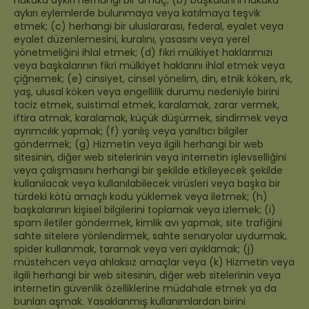
aykırı eylemlerde bulunmaya veya katılmaya teşvik
etmek; (c) herhangi bir uluslararası, federal, eyalet veya
eyalet düzenlemesini, kuralını, yasasını veya yerel
yönetmeliğini ihlal etmek; (d) fikri mülkiyet haklarımızı
veya başkalarının fikri mülkiyet haklarını ihlal etmek veya
çiğnemek; (e) cinsiyet, cinsel yönelim, din, etnik köken, ırk,
yaş, ulusal köken veya engellilik durumu nedeniyle birini
taciz etmek, suistimal etmek, karalamak, zarar vermek,
iftira atmak, karalamak, küçük düşürmek, sindirmek veya
ayrımcılık yapmak; (f) yanlış veya yanıltıcı bilgiler
göndermek; (g) Hizmetin veya ilgili herhangi bir web
sitesinin, diğer web sitelerinin veya internetin işlevselliğini
veya çalışmasını herhangi bir şekilde etkileyecek şekilde
kullanılacak veya kullanılabilecek virüsleri veya başka bir
türdeki kötü amaçlı kodu yüklemek veya iletmek; (h)
başkalarının kişisel bilgilerini toplamak veya izlemek; (i)
spam iletiler göndermek, kimlik avı yapmak, site trafiğini
sahte sitelere yönlendirmek, sahte senaryolar uydurmak,
spider kullanmak, taramak veya veri ayıklamak; (j)
müstehcen veya ahlaksız amaçlar veya (k) Hizmetin veya
ilgili herhangi bir web sitesinin, diğer web sitelerinin veya
internetin güvenlik özelliklerine müdahale etmek ya da
bunları aşmak. Yasaklanmış kullanımlardan birini