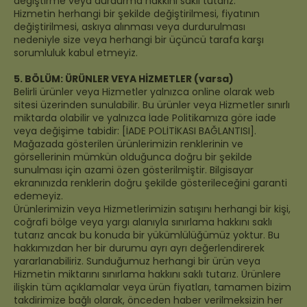
değiştirme veya durdurma hakkını saklı tutarız.
Hizmetin herhangi bir şekilde değiştirilmesi, fiyatının
değiştirilmesi, askıya alınması veya durdurulması
nedeniyle size veya herhangi bir üçüncü tarafa karşı
sorumluluk kabul etmeyiz.
5. BÖLÜM: ÜRÜNLER VEYA HİZMETLER (varsa)
Belirli ürünler veya Hizmetler yalnızca online olarak web
sitesi üzerinden sunulabilir. Bu ürünler veya Hizmetler sınırlı
miktarda olabilir ve yalnızca İade Politikamıza göre iade
veya değişime tabidir: [İADE POLİTİKASI BAĞLANTISI].
Mağazada gösterilen ürünlerimizin renklerinin ve
görsellerinin mümkün olduğunca doğru bir şekilde
sunulması için azami özen gösterilmiştir. Bilgisayar
ekranınızda renklerin doğru şekilde gösterileceğini garanti
edemeyiz.
Ürünlerimizin veya Hizmetlerimizin satışını herhangi bir kişi,
coğrafi bölge veya yargı alanıyla sınırlama hakkını saklı
tutarız ancak bu konuda bir yükümlülüğümüz yoktur. Bu
hakkımızdan her bir durumu ayrı ayrı değerlendirerek
yararlanabiliriz. Sunduğumuz herhangi bir ürün veya
Hizmetin miktarını sınırlama hakkını saklı tutarız. Ürünlere
ilişkin tüm açıklamalar veya ürün fiyatları, tamamen bizim
takdirimize bağlı olarak, önceden haber verilmeksizin her