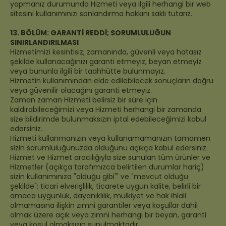
yapmanız durumunda Hizmeti veya ilgili herhangi bir web
sitesini kullanımınızı sonlandırma hakkını saklı tutarız.
13. BÖLÜM: GARANTİ REDDİ; SORUMLULUĞUN
SINIRLANDIRILMASI
Hizmetimizi kesintisiz, zamanında, güvenli veya hatasız
şekilde kullanacağınızı garanti etmeyiz, beyan etmeyiz
veya bununla ilgili bir taahhütte bulunmayız.
Hizmetin kullanımından elde edilebilecek sonuçların doğru
veya güvenilir olacağını garanti etmeyiz.
Zaman zaman Hizmeti belirsiz bir süre için
kaldırabileceğimizi veya Hizmeti herhangi bir zamanda
size bildirimde bulunmaksızın iptal edebileceğimizi kabul
edersiniz.
Hizmeti kullanmanızın veya kullanamamanızın tamamen
sizin sorumluluğunuzda olduğunu açıkça kabul edersiniz.
Hizmet ve Hizmet aracılığıyla size sunulan tüm ürünler ve
Hizmetler (açıkça tarafımızca belirtilen durumlar hariç)
sizin kullanımınıza "olduğu gibi"' ve "mevcut olduğu
şekilde"; ticari elverişlilik, ticarete uygun kalite, belirli bir
amaca uygunluk, dayanıklılık, mülkiyet ve hak ihlali
olmamasına ilişkin zımni garantiler veya koşullar dahil
olmak üzere açık veya zımni herhangi bir beyan, garanti
veya koşul olmaksızın sunulmaktadır.