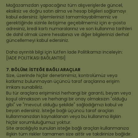
Mağazamızdan yapacağınız tüm alışverişlerde güncel,
eksiksiz ve doğru satın alma ve hesap bilgileri sağlamayı
kabul edersiniz. İşlemlerinizi tamamlayabilmemiz ve
gerektiğinde sizinle iletişime geçebilmemiz için e-posta
adresiniz, kredi kartı numaralarınız ve son kullanma tarihleri
de dahil olmak üzere hesabınızı ve diğer bilgilerinizi derhal
güncellemeyi kabul edersiniz.
Daha ayrıntılı bilgi için lütfen İade Politikamızı inceleyin:
[İADE POLİTİKASI BAĞLANTISI]
7. BÖLÜM: İSTEĞE BAĞLI ARAÇLAR
Size, üzerinde hiçbir denetimimiz, kontrolümüz veya
katkımız bulunmayan üçüncü taraf araçlarına erişim
imkanı sunabiliriz.
Bu tür araçlara erişiminizi herhangi bir garanti, beyan veya
koşul olmaksızın ve herhangi bir onay olmaksızın "olduğu
gibi" ve "mevcut olduğu şekilde" sağladığımızı kabul ve
beyan edersiniz. İsteğe bağlı üçüncü taraf araçları
kullanmanızdan kaynaklanan veya bu kullanıma ilişkin
hiçbir sorumluluğumuz yoktur.
Site aracılığıyla sunulan isteğe bağlı araçları kullanmanıza
ilişkin tüm riskler tamamen size aittir ve takdirinize bağlıdır.