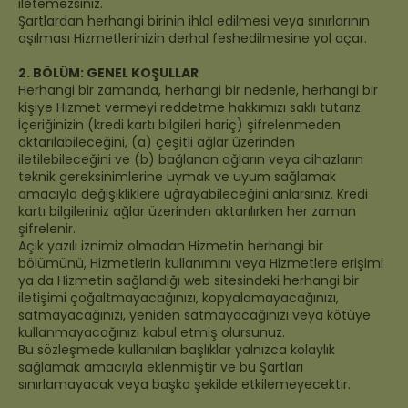
iletemezsiniz.
Şartlardan herhangi birinin ihlal edilmesi veya sınırlarının
aşılması Hizmetlerinizin derhal feshedilmesine yol açar.
2. BÖLÜM: GENEL KOŞULLAR
Herhangi bir zamanda, herhangi bir nedenle, herhangi bir
kişiye Hizmet vermeyi reddetme hakkımızı saklı tutarız.
İçeriğinizin (kredi kartı bilgileri hariç) şifrelenmeden
aktarılabileceğini, (a) çeşitli ağlar üzerinden
iletilebileceğini ve (b) bağlanan ağların veya cihazların
teknik gereksinimlerine uymak ve uyum sağlamak
amacıyla değişikliklere uğrayabileceğini anlarsınız. Kredi
kartı bilgileriniz ağlar üzerinden aktarılırken her zaman
şifrelenir.
Açık yazılı iznimiz olmadan Hizmetin herhangi bir
bölümünü, Hizmetlerin kullanımını veya Hizmetlere erişimi
ya da Hizmetin sağlandığı web sitesindeki herhangi bir
iletişimi çoğaltmayacağınızı, kopyalamayacağınızı,
satmayacağınızı, yeniden satmayacağınızı veya kötüye
kullanmayacağınızı kabul etmiş olursunuz.
Bu sözleşmede kullanılan başlıklar yalnızca kolaylık
sağlamak amacıyla eklenmiştir ve bu Şartları
sınırlamayacak veya başka şekilde etkilemeyecektir.