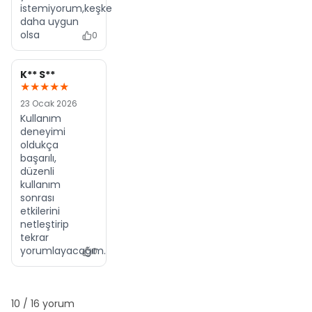
istemiyorum,keşke
daha uygun
olsa
0
K** S**
★★★★★
23 Ocak 2026
Kullanım
deneyimi
oldukça
başarılı,
düzenli
kullanım
sonrası
etkilerini
netleştirip
tekrar
yorumlayacağım.
0
10
/ 16 yorum