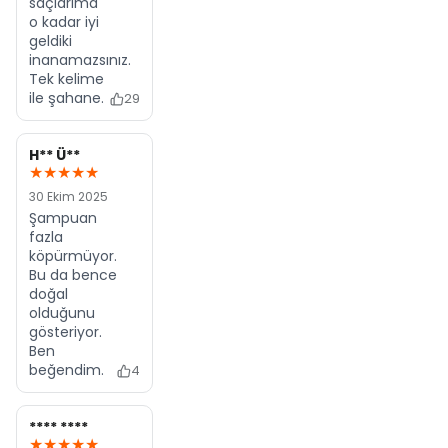
saçlarıma
o kadar iyi
geldiki
inanamazsınız.
Tek kelime
ile şahane.
29
H** Ü**
★★★★★
30 Ekim 2025
Şampuan
fazla
köpürmüyor.
Bu da bence
doğal
olduğunu
gösteriyor.
Ben
beğendim.
4
**** ****
★★★★★