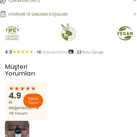
İÇİNDEKİLER (INCI)
UYARILAR VE SAKLAMA KOŞULLARI
📷
4.9
★
★
★
★
★
•
16
Değerlendirme
•
22
Soru-Cevap
Müşteri
Yorumları
★★★★★
4.9
Yorum
16
Yazın
değerlendirme
•
16 Yorum