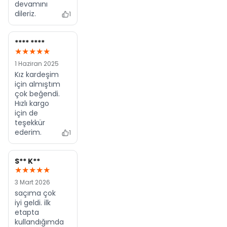
devamını
dileriz.
1
**** ****
★★★★★
1 Haziran 2025
Kız kardeşim
için almıştım
çok beğendi.
Hızlı kargo
için de
teşekkür
ederim.
1
S** K**
★★★★★
3 Mart 2026
saçıma çok
iyi geldi. ilk
etapta
kullandığımda