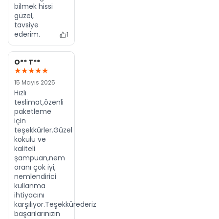
bilmek hissi
güzel,
tavsiye
ederim.
1
O** T**
★★★★★
15 Mayıs 2025
Hızlı
teslimat,özenli
paketleme
için
teşekkürler.Güzel
kokulu ve
kaliteli
şampuan,nem
oranı çok iyi,
nemlendirici
kullanma
ihtiyacını
karşılıyor.Teşekkürederiz
başarılarınızın