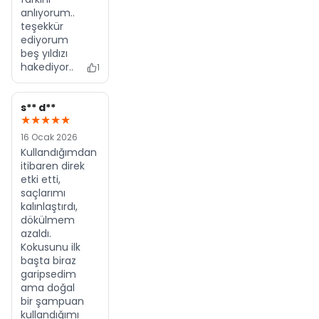
anlıyorum..
teşekkür
ediyorum
beş yıldızı
hakediyor..
1
s** d**
★★★★★
16 Ocak 2026
Kullandığımdan
itibaren direk
etki etti,
saçlarımı
kalınlaştırdı,
dökülmem
azaldı.
Kokusunu ilk
başta biraz
garipsedim
ama doğal
bir şampuan
kullandığımı