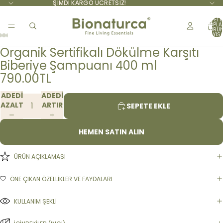
ŞİMDİ KARGO ÜCRETSİZ!
ŞİMDİ KARGO ÜCRETSİZ!
SEPETT
TOPL
ÜRÜ
SAYISI:
Organik Sertifikalı Dökülme Karşıtı
Biberiye Şampuanı 400 ml
790.00TL
ADEDI
ADEDI
AZALT
ARTIR
SEPETE EKLE
HEMEN SATIN ALIN
ÜRÜN AÇIKLAMASI
ÖNE ÇIKAN ÖZELLİKLER VE FAYDALARI
KULLANIM ŞEKLİ