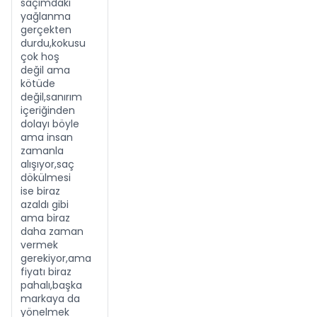
saçımdaki
yağlanma
gerçekten
durdu,kokusu
çok hoş
değil ama
kötüde
değil,sanırım
içeriğinden
dolayı böyle
ama insan
zamanla
alışıyor,saç
dökülmesi
ise biraz
azaldı gibi
ama biraz
daha zaman
vermek
gerekiyor,ama
fiyatı biraz
pahalı,başka
markaya da
yönelmek